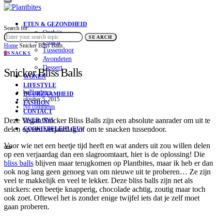
ETEN & GEZONDHEID
Search for:
Ontbijt
SEARCH
Lunch
Home
Snicker Bliss Balls
Tussendoor
S
SNACKS
Avondeten
Dessert
Snicker Bliss Balls
WONEN
LIFESTYLE
by
Plantbites
DUURZAAMHEID
oktober 5, 2015
FASHION
No comments
CONTACT
Deze Vegan Snicker Bliss Balls zijn een absolute aanrader om uit te
OVER ONS
delen op een verjaardag of om te snacken tussendoor.
COOKIEBELEID (EU)
Voor wie net een beetje tijd heeft en wat anders uit zou willen delen
op een verjaardag dan een slagroomtaart, hier is de oplossing! Die
bliss balls
blijven maar terugkomen op Plantbites, maar ik heb er dan
ook nog lang geen genoeg van om nieuwe uit te proberen… Ze zijn
veel te makkelijk en veel te lekker. Deze bliss balls zijn net als
snickers: een beetje knapperig, chocolade achtig, zoutig maar toch
ook zoet. Oftewel het is zonder enige twijfel iets dat je zelf moet
gaan proberen.