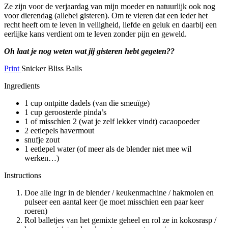
Ze zijn voor de verjaardag van mijn moeder en natuurlijk ook nog
voor dierendag (allebei gisteren). Om te vieren dat een ieder het
recht heeft om te leven in veiligheid, liefde en geluk en daarbij een
eerlijke kans verdient om te leven zonder pijn en geweld.
Oh laat je nog weten wat jij gisteren hebt gegeten??
Print
Snicker Bliss Balls
Ingredients
1 cup ontpitte dadels (van die smeuïge)
1 cup geroosterde pinda’s
1 of misschien 2 (wat je zelf lekker vindt) cacaopoeder
2 eetlepels havermout
snufje zout
1 eetlepel water (of meer als de blender niet mee wil
werken…)
Instructions
Doe alle ingr in de blender / keukenmachine / hakmolen en
pulseer een aantal keer (je moet misschien een paar keer
roeren)
Rol balletjes van het gemixte geheel en rol ze in kokosrasp /