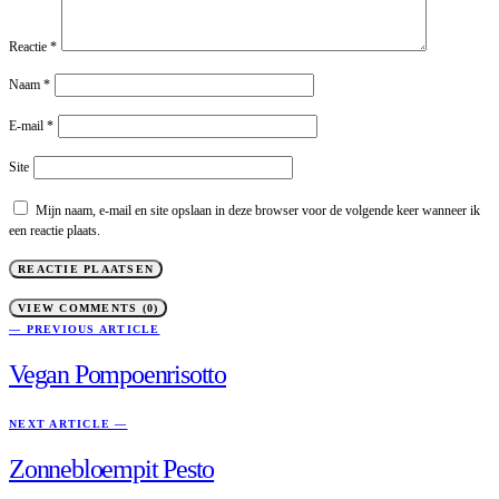
Reactie
*
Naam
*
E-mail
*
Site
Mijn naam, e-mail en site opslaan in deze browser voor de volgende keer wanneer ik
een reactie plaats.
VIEW COMMENTS (0)
— PREVIOUS ARTICLE
Vegan Pompoenrisotto
NEXT ARTICLE —
Zonnebloempit Pesto