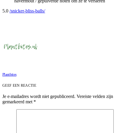
havermout / gepulverde noten om ze te versieren
5.0
/snicker-bliss-balls/
Plantbites
GEEF EEN REACTIE
Je e-mailadres wordt niet gepubliceerd.
Vereiste velden zijn
gemarkeerd met
*