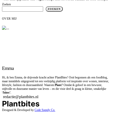
Zoeken
ZOEKEN
OVER MIJ
Emma
Hi, ik ben Emma, de drijvende kracht achter PlantBites! Ooit begonnen als een foodblog,
maar inmiddels uitgegroeid tot een veelzijdig platform vol inspiratie over wonen, interieur,
lifestyle, fashion en duurzaamheid. Waarom
Plant
? Omdat ik geloof in een bewuste,
stijlvolle en duurzame manier van leven – en die visie deel ik graag in kleine, smakelijke
\'
bites
\'.
redactie@plantbites.nl
Plantbites
Designed & Developed by
Code Supply Co.