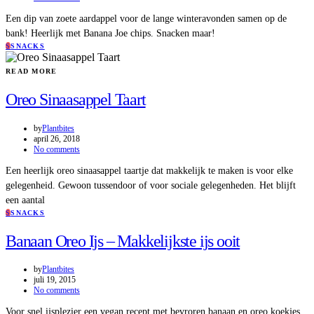
Een dip van zoete aardappel voor de lange winteravonden samen op de
bank! Heerlijk met Banana Joe chips. Snacken maar!
S
SNACKS
READ MORE
Oreo Sinaasappel Taart
by
Plantbites
april 26, 2018
No comments
Een heerlijk oreo sinaasappel taartje dat makkelijk te maken is voor elke
gelegenheid. Gewoon tussendoor of voor sociale gelegenheden. Het blijft
een aantal
S
SNACKS
Banaan Oreo Ijs – Makkelijkste ijs ooit
by
Plantbites
juli 19, 2015
No comments
Voor snel ijsplezier een vegan recept met bevroren banaan en oreo koekjes