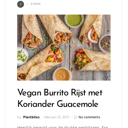
D
DINER
Vegan Burrito Rijst met
Koriander Guacemole
by
Plantbites
februari 15, 2017
No comments
Heerlijk gerecht voor de drukke werkdagen. Erg