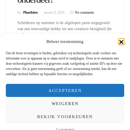
by
Plantbites
januari 9, 2026
No comments
Schilderen op nummer is de afgelopen jaren uitgegroeid
van een eenvoudige hobby tot een creatieve bezigheid die
perfect…
Beheer toestemming
Om de beste ervaringen te bieden, gebruiken wij technologieën zoals cookies om
informatie over je apparaat op te slaan en/of te raadplegen. Door in te stemmen met
deze technologieën kunnen wij gegevens zoals surfgedrag of unieke ID's op deze site
verwerken. Als je geen toestemming geeft of uw toestemming intrekt, kan dit een
nadelige invloed hebben op bepaalde functies en mogelijkheden.
Plantbites
ACCEPTEREN
Designed & Developed by
Code Supply Co.
WEIGEREN
ETEN & GEZONDHEID
WONEN
LIFESTYLE
DUURZAAMHEID
FASHION
CONTACT
OVER ONS
BEKIJK VOORKEUREN
COOKIEBELEID (EU)
Cookiebeleid