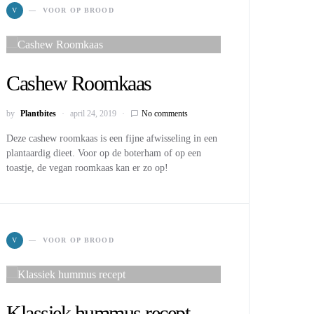
V
VOOR OP BROOD
Cashew Roomkaas
by
Plantbites
april 24, 2019
No comments
Deze cashew roomkaas is een fijne afwisseling in een
plantaardig dieet. Voor op de boterham of op een
toastje, de vegan roomkaas kan er zo op!
V
VOOR OP BROOD
Klassiek hummus recept