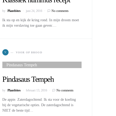
by
Plantbites
juni 24, 2016
No comments
Ik sta op en kijk de kring rond. In mijn droom moet
ik mijn verslaving toe gaan geven:…
V
VOOR OP BROOD
Pindasaus Tempeh
by
Plantbites
februari 13, 2016
No comments
De appie. Zaterdagochtend. Ik sta voor de koeling
bij de vegetarische opties. De zaterdagochtend is
NIET de beste tijd…