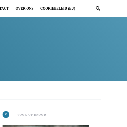
TACT
OVER ONS
COOKIEBELEID (EU)
V
VOOR OP BROOD