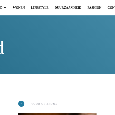
ID
WONEN
LIFESTYLE
DUURZAAMHEID
FASHION
CON
d
V
VOOR OP BROOD