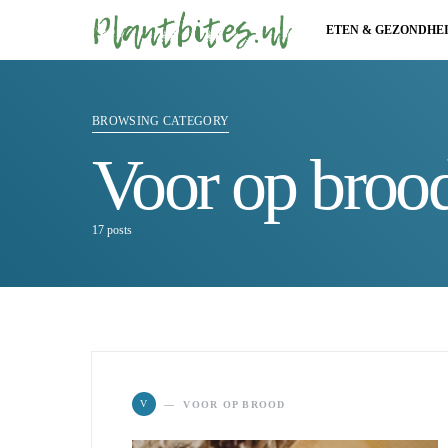
ETEN & GEZONDHE
BROWSING CATEGORY
Voor op broo
17 posts
V
VOOR OP BROOD