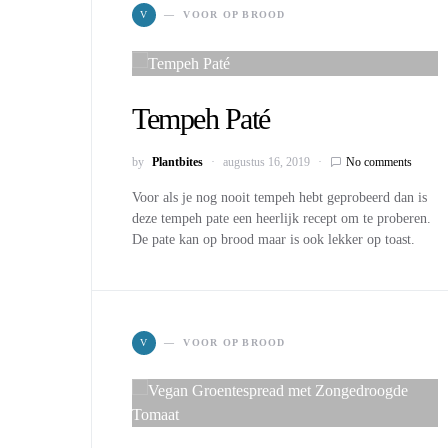
V
VOOR OP BROOD
Tempeh Paté
by
Plantbites
augustus 16, 2019
No comments
Voor als je nog nooit tempeh hebt geprobeerd dan is
deze tempeh pate een heerlijk recept om te proberen.
De pate kan op brood maar is ook lekker op toast.
V
VOOR OP BROOD