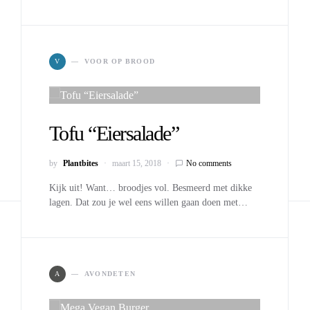
V
VOOR OP BROOD
Tofu “Eiersalade”
by
Plantbites
maart 15, 2018
No comments
Kijk uit! Want… broodjes vol. Besmeerd met dikke
lagen. Dat zou je wel eens willen gaan doen met…
A
AVONDETEN