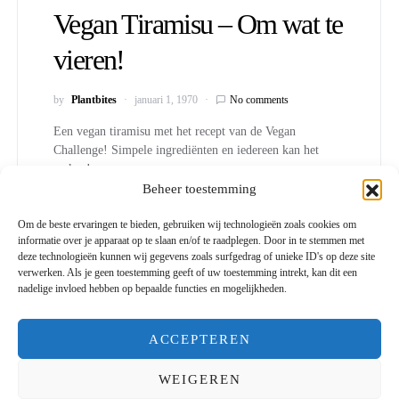
Vegan Tiramisu – Om wat te
vieren!
by
Plantbites
januari 1, 1970
No comments
Een vegan tiramisu met het recept van de Vegan
Challenge! Simpele ingrediënten en iedereen kan het
maken!
Beheer toestemming
Om de beste ervaringen te bieden, gebruiken wij technologieën zoals cookies om
informatie over je apparaat op te slaan en/of te raadplegen. Door in te stemmen met
deze technologieën kunnen wij gegevens zoals surfgedrag of unieke ID's op deze site
verwerken. Als je geen toestemming geeft of uw toestemming intrekt, kan dit een
nadelige invloed hebben op bepaalde functies en mogelijkheden.
Plantbites
ACCEPTEREN
Designed & Developed by
Code Supply Co.
WEIGEREN