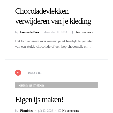
Chocoladevlekken
verwijderen van je kleding
by
Emma de Boer
december 12, 2024
No comments
Het kan iedereen overkomen: je zit heerlijk te genieten
van een stukje chocolade of een kop chocomelk en…
D
DESSERT
Eigen ijs maken!
by
Plantbites
juli 13, 2023
No comments