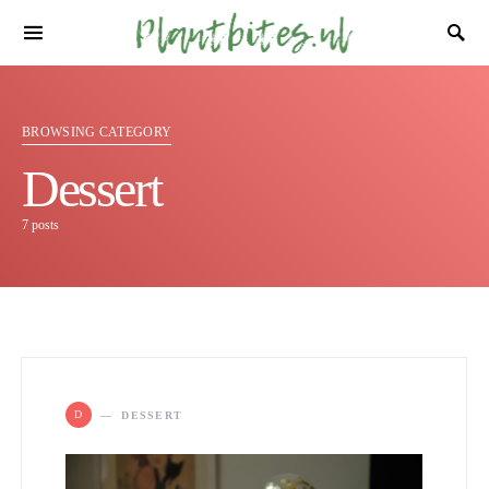
BROWSING CATEGORY
Dessert
7 posts
D
DESSERT