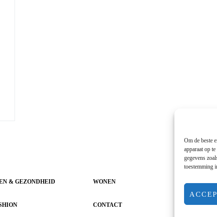
Om de beste er
apparaat op te
gegevens zoals
toestemming in
EN & GEZONDHEID
WONEN
LIFEST
ACCE
SHION
CONTACT
OVER 