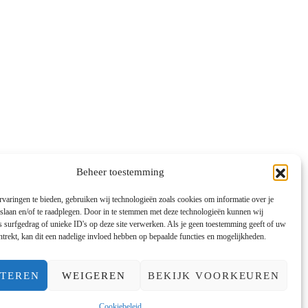
Beheer toestemming
varingen te bieden, gebruiken wij technologieën zoals cookies om informatie over je
 slaan en/of te raadplegen. Door in te stemmen met deze technologieën kunnen wij
 surfgedrag of unieke ID's op deze site verwerken. Als je geen toestemming geeft of uw
trekt, kan dit een nadelige invloed hebben op bepaalde functies en mogelijkheden.
YLE
DUURZAAMHEID
PTEREN
WEIGEREN
BEKIJK VOORKEUREN
ONS
COOKIEBELEID (EU)
Cookiebeleid