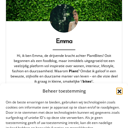
Emma
Hi, ik ben Emma, de drijvende kracht achter PlantBites! Ooit
begonnen als een foodblog, maar inmiddels uitgegroeid tot een
veelzijdig platform vol inspiratie over wonen, interieur, lifestyle,
fashion en duurzaamheid. Waarom
Plant
? Omdat ik geloof in een
bewuste, stijlvolle en duurzame manier van leven – en die visie deel
ik graag in kleine, smakelijke \'
bites
\'.
redactie@plantbites.nl
Beheer toestemming
Om de beste ervaringen te bieden, gebruiken wij technologieën zoals
cookies om informatie over je apparaat op te slaan en/of te raadplegen.
Door in te stemmen met deze technologieën kunnen wij gegevens zoals
surfgedrag of unieke ID's op deze site verwerken. Als je geen
toestemming geeft of uw toestemming intrekt, kan dit een nadelige
invloed hebben op bepaalde functies en mogelijkheden.