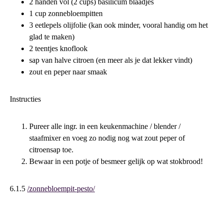
2 handen vol (2 cups) basilicum blaadjes
1 cup zonnebloempitten
3 eetlepels olijfolie (kan ook minder, vooral handig om het
glad te maken)
2 teentjes knoflook
sap van halve citroen (en meer als je dat lekker vindt)
zout en peper naar smaak
Instructies
Pureer alle ingr. in een keukenmachine / blender /
staafmixer en voeg zo nodig nog wat zout peper of
citroensap toe.
Bewaar in een potje of besmeer gelijk op wat stokbrood!
6.1.5
/zonnebloempit-pesto/