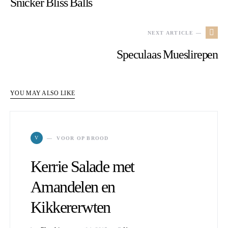
Snicker Bliss Balls
NEXT ARTICLE —
Speculaas Mueslirepen
YOU MAY ALSO LIKE
V
VOOR OP BROOD
Kerrie Salade met
Amandelen en
Kikkererwten