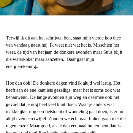
Terwijl ik dit aan het schrijven ben, staat mijn vierde kop thee
van vandaag naast mij. Ik weet niet wat het is. Misschien het
weer, de tijd van het jaar, de donkere avonden maar Suus blijft
die waterkoker maar aanzetten. Daar gaat mijn
energierekening..
Hoe dan ook! De donkere dagen vind ik altijd wel lastig. Het
heeft aan de ene kant iets gezelligs, maar het is soms ook wat
benauwend. De lange avonden zijn weg en daarmee ook het
gevoel dat je nog heel veel kunt doen. Waar je anders wat
makkelijker nog een fietstocht of wandeling gaat doen, is er nu
altijd even een twijfel. Zouden we echt naar buiten gaan met die
regen enzo? Maar goed, als je dan eenmaal buiten bent dan is
het ook wel oké! Een beetje leuk spannend zelfs …