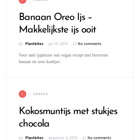
SNACKS
Banaan Oreo Ijs –
Makkelijkste ijs ooit
by
Plantbites
juli 19, 2015
No comments
Voor snel ijsplezier een vegan recept met bevroren
banaan en oreo koekjes
SNACKS
S
Kokosmuntijs met stukjes
chocola
by
Plantbites
augustus 2, 2015
No comments