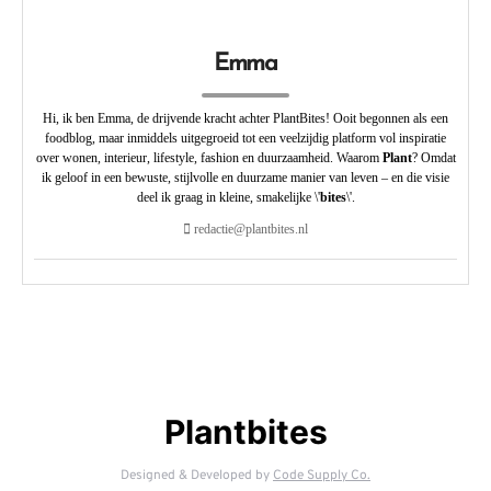
Emma
Hi, ik ben Emma, de drijvende kracht achter PlantBites! Ooit begonnen als een
foodblog, maar inmiddels uitgegroeid tot een veelzijdig platform vol inspiratie
over wonen, interieur, lifestyle, fashion en duurzaamheid. Waarom
Plant
? Omdat
ik geloof in een bewuste, stijlvolle en duurzame manier van leven – en die visie
deel ik graag in kleine, smakelijke \'
bites
\'.
redactie@plantbites.nl
Plantbites
Designed & Developed by
Code Supply Co.