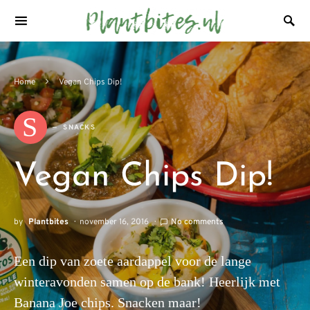
Home
Vegan Chips Dip!
S
SNACKS
Vegan Chips Dip!
by
Plantbites
november 16, 2016
No comments
Een dip van zoete aardappel voor de lange
winteravonden samen op de bank! Heerlijk met
Banana Joe chips. Snacken maar!