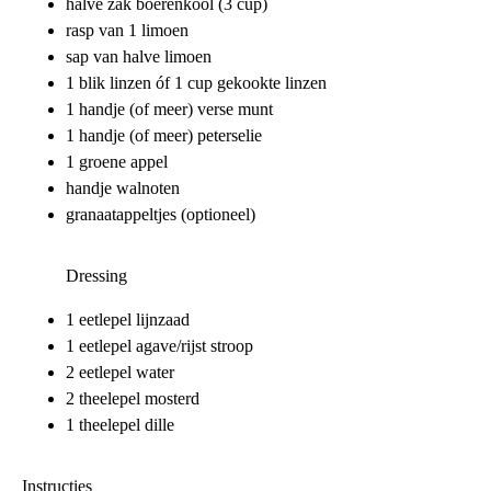
halve zak boerenkool (3 cup)
rasp van 1 limoen
sap van halve limoen
1 blik linzen óf 1 cup gekookte linzen
1 handje (of meer) verse munt
1 handje (of meer) peterselie
1 groene appel
handje walnoten
granaatappeltjes (optioneel)
Dressing
1 eetlepel lijnzaad
1 eetlepel agave/rijst stroop
2 eetlepel water
2 theelepel mosterd
1 theelepel dille
Instructies