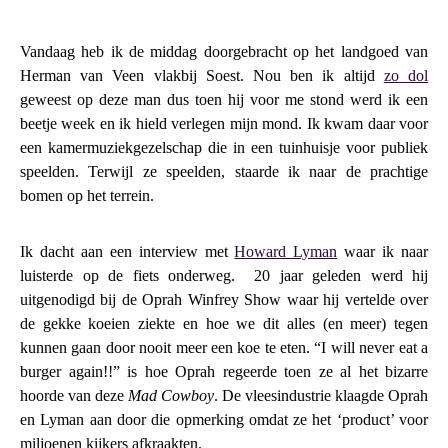
Vandaag heb ik de middag doorgebracht op het landgoed van
Herman van Veen vlakbij Soest. Nou ben ik altijd
zo dol
geweest op deze man dus toen hij voor me stond werd ik een
beetje week en ik hield verlegen mijn mond. Ik kwam daar voor
een kamermuziekgezelschap die in een tuinhuisje voor publiek
speelden. Terwijl ze speelden, staarde ik naar de prachtige
bomen op het terrein.
Ik dacht aan een interview met
Howard Lyman
waar ik naar
luisterde op de fiets onderweg. 20 jaar geleden werd hij
uitgenodigd bij de Oprah Winfrey Show waar hij vertelde over
de gekke koeien ziekte en hoe we dit alles (en meer) tegen
kunnen gaan door nooit meer een koe te eten. “I will never eat a
burger again!!” is hoe Oprah regeerde toen ze al het bizarre
hoorde van deze
Mad Cowboy
. De vleesindustrie klaagde Oprah
en Lyman aan door die opmerking omdat ze het ‘product’ voor
miljoenen kijkers afkraakten.