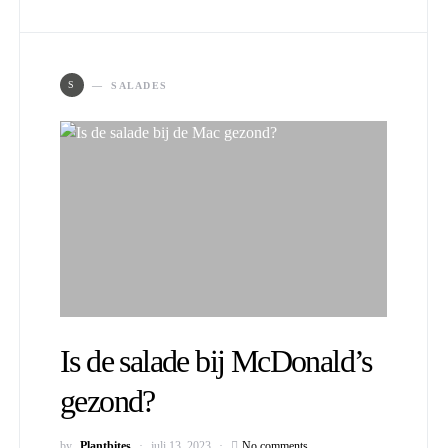
S
SALADES
Is de salade bij McDonald’s
gezond?
by
Plantbites
juli 13, 2023
No comments