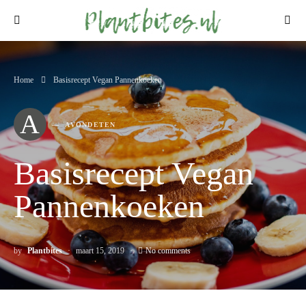
Home
Basisrecept Vegan Pannenkoeken
A
AVONDETEN
Basisrecept Vegan
Pannenkoeken
by
Plantbites
maart 15, 2019
No comments