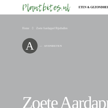
ETEN & GEZONDHE
Home
Zoete Aardappel Rijstballen
A
AVONDETEN
Zoete Aardapp