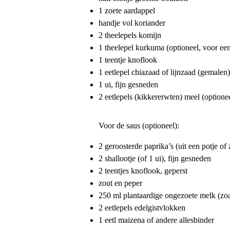
1 zoete aardappel
handje vol koriander
2 theelepels komijn
1 theelepel kurkuma (optioneel, voor een
1 teentje knoflook
1 eetlepel chiazaad of lijnzaad (gemalen)
1 ui, fijn gesneden
2 eetlepels (kikkererwten) meel (optione
Voor de saus (optioneel):
2 geroosterde paprika’s (uit een potje of
2 shallootje (of 1 ui), fijn gesneden
2 teentjes knoflook, geperst
zout en peper
250 ml plantaardige ongezoete melk (zoa
2 eetlepels edelgistvlokken
1 eetl maizena of andere allesbinder