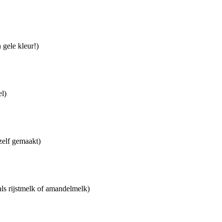
 gele kleur!)
el)
 zelf gemaakt)
ls rijstmelk of amandelmelk)