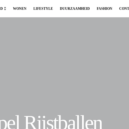
ID
WONEN
LIFESTYLE
DUURZAAMHEID
FASHION
CONT
el Rijstballen