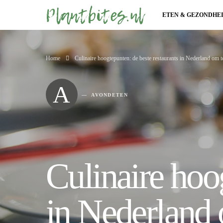
ETEN & GEZONDHE
Home
Culinaire hoogtepunten: de beste restaurants in Nederland om 
A
AVONDETEN
Culinaire hoo
in Nederland