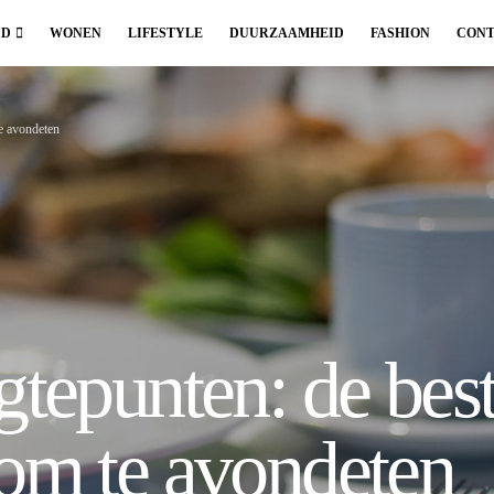
ID
WONEN
LIFESTYLE
DUURZAAMHEID
FASHION
CONT
te avondeten
gtepunten: de best
 om te avondeten