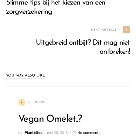
Slimme tips bij het kiezen van een
zorgverzekering
NEXT ARTICLE —
Uitgebreid ontbijt? Dít mag niet
ontbreken!
YOU MAY ALSO LIKE
L
LUNCH
Vegan Omelet..?
by
Plantbites
mei 28, 2015
No comments