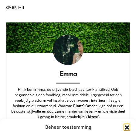
OVER MIJ
Emma
Hi, ik ben Emma, de drijvende kracht achter PlantBites! Ooit
begonnen als een foodblog, maar inmiddels uitgegroeid tot een
veelzijdig platform vol inspiratie over wonen, interieur, lifestyle,
fashion en duurzaamheid. Waarom
Plant
? Omdat ik geloof in een
bewuste, stijlvolle en duurzame manier van leven – en die visie deel
ik graag in kleine, smakelijke \'
bites
\'.
redactie@plantbites.nl
Beheer toestemming