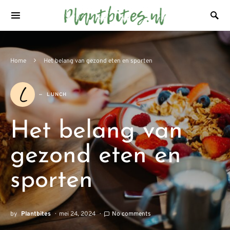
Home
Het belang van gezond eten en sporten
L
LUNCH
Het belang van
gezond eten en
sporten
by
Plantbites
mei 24, 2024
No comments