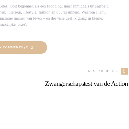
Bites! Ooit begonnen als een foodblog, maar inmiddels uitgegroeid
onen, interieur, lifestyle, fashion en duurzaamheid. Waarom Plant?
uurzame manier van leven – en die visie deel ik graag in kleine,
makelijke 'bites'.
W COMMENTS (0)
NEXT ARTICLE —
Zwangerschapstest van de Action