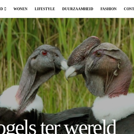
ID
WONEN
LIFESTYLE
DUURZAAMHEID
FASHION
CONT
ogels ter wereld