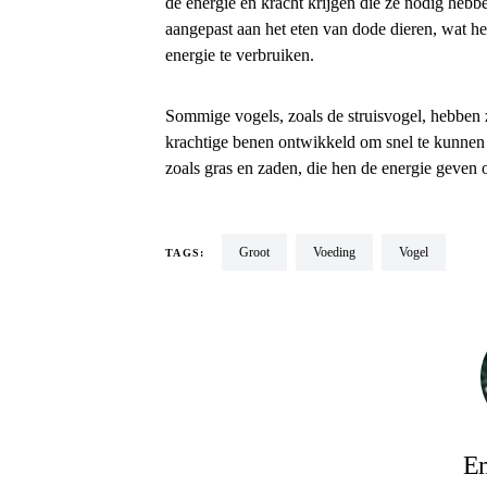
de energie en kracht krijgen die ze nodig hebb
aangepast aan het eten van dode dieren, wat hem
energie te verbruiken.
Sommige vogels, zoals de struisvogel, hebben 
krachtige benen ontwikkeld om snel te kunnen r
zoals gras en zaden, die hen de energie geven 
groot
voeding
vogel
TAGS:
E