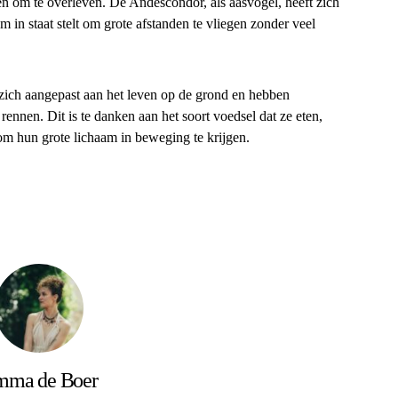
en om te overleven. De Andescondor, als aasvogel, heeft zich
 in staat stelt om grote afstanden te vliegen zonder veel
zich aangepast aan het leven op de grond en hebben
ennen. Dit is te danken aan het soort voedsel dat ze eten,
om hun grote lichaam in beweging te krijgen.
mma de Boer