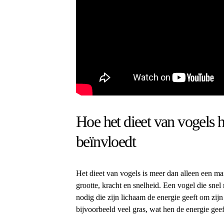
Hoe het dieet van vogels h
beïnvloedt
Het dieet van vogels is meer dan alleen een ma
grootte, kracht en snelheid. Een vogel die snel
nodig die zijn lichaam de energie geeft om zijn
bijvoorbeeld veel gras, wat hen de energie ge