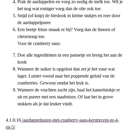
Prak de aardappelen en voeg zo nodig de melk toe. Wil je
het nog wat romiger voeg dan de olie ook toe.
Snijd (of knip) de bieslook in kleine stukjes en roer door
de aardappelpuree
Een beetje frisse smaak er bij? Voeg dan de limoen of
citroenrasp toe.
Voor de cranberry saus:
Doe alle ingrediënten in een pannetje en breng het aan de
kook
Wanneer de suiker is opgelost dan zet je het vuur wat
lager. Luister vooral naar het poppende geluid van de
cranberries. Gewoon omdat het leuk is.
Wanneer de vruchten zacht zijn, haal het kaneelstokje er
uit en pureer met een staafmixer. Of laat het in grove
stukken als je dat leuker vindt.
4.1.0.16
/aardappelpuree-met-cranberry-saus-kerstrecept-nr-4-
en-5/