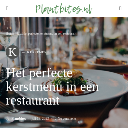
Home
Het perfecte kerstmenu in een restaurant
K
KERSTMENU
Het perfecte
kerstmenu in een
restaurant
by
Plantbites
juli 13, 2023
No comments