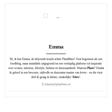
Emma
Hi, ik ben Emma, de drijvende kracht achter PlantBites! Ooit begonnen als een
foodblog, maar inmiddels uitgegroeid tot een veelzijdig platform vol inspiratie
over wonen, interieur, lifestyle, fashion en duurzaamheid. Waarom
Plant
? Omdat
ik geloof in een bewuste, stijlvolle en duurzame manier van leven – en die visie
deel ik graag in kleine, smakelijke \'
bites
\'.
redactie@plantbites.nl