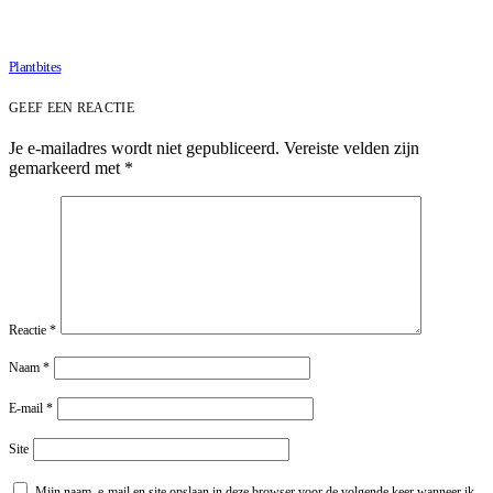
Plantbites
GEEF EEN REACTIE
Je e-mailadres wordt niet gepubliceerd.
Vereiste velden zijn
gemarkeerd met
*
Reactie
*
Naam
*
E-mail
*
Site
Mijn naam, e-mail en site opslaan in deze browser voor de volgende keer wanneer ik