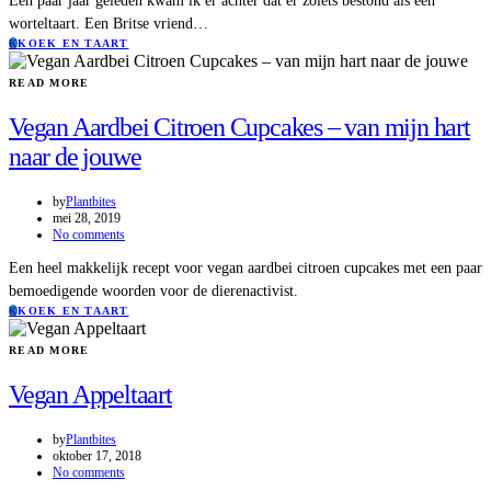
Een paar jaar geleden kwam ik er achter dat er zoiets bestond als een
worteltaart. Een Britse vriend…
K
KOEK EN TAART
READ MORE
Vegan Aardbei Citroen Cupcakes – van mijn hart
naar de jouwe
by
Plantbites
mei 28, 2019
No comments
Een heel makkelijk recept voor vegan aardbei citroen cupcakes met een paar
bemoedigende woorden voor de dierenactivist.
K
KOEK EN TAART
READ MORE
Vegan Appeltaart
by
Plantbites
oktober 17, 2018
No comments