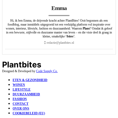
Emma
Hi, ik ben Emma, de drijvende kracht achter PlantBites! Ooit begonnen als een
foodblog, maar inmiddels uitgegroeid tot een veelzijdig platform vol inspiratie over
wonen, interieur, lifestyle, fashion en duurzaamheid. Waarom
Plant
? Omdat ik geloof
in een bewuste, stijlvolle en duurzame manier van leven – en die visie deel ik graag in
kleine, smakelijke \'
bites
\'.
redactie@plantbites.nl
Plantbites
Designed & Developed by
Code Supply Co.
ETEN & GEZONDHEID
WONEN
LIFESTYLE
DUURZAAMHEID
FASHION
CONTACT
OVER ONS
COOKIEBELEID (EU)