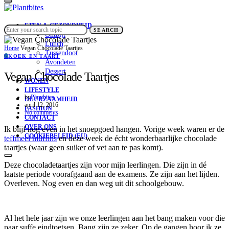
ETEN & GEZONDHEID
Search for:
SEARCH
Ontbijt
Lunch
Home
Vegan Chocolade Taartjes
Tussendoor
K
KOEK EN TAART
Avondeten
Dessert
Vegan Chocolade Taartjes
WONEN
LIFESTYLE
by
Plantbites
DUURZAAMHEID
april 12, 2016
FASHION
No comments
CONTACT
OVER ONS
Ik blijf nog even in het snoepgoed hangen. Vorige week waren er de
COOKIEBELEID (EU)
teffmeel muffins
en deze week de écht wonderbaarlijke chocolade
taartjes (waar geen suiker of vet aan te pas komt).
Deze chocoladetaartjes zijn voor mijn leerlingen. Die zijn in dé
laatste periode voorafgaand aan de examens. Ze zijn aan het lijden.
Overleven. Nog even en dan weg uit dit schoolgebouw.
Al het hele jaar zijn we onze leerlingen aan het bang maken voor die
paar suffe eindtoetsen. Bang zijn ze zeker. Op de gangen hoor ik ze