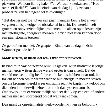
piekeren “Wat kan ik nog halen?”, “Wat zal ik herkansen”, “Hoe
overleef ik dit??”. Aan het einde van de dag kijk ik ze aan en
probeer ze van het tegendeel te overtuigen.
“Het doet er niet toe! Over een paar maanden ben je het alweer
vergeten en is je volgende obstakel al in zicht. De wereld heeft
grotere en onoverzichtelijke problemen die alleen op te lossen zijn
met intelligente, energieke mensen die zich niet laten kennen door
een paar stomme toetsen”.
Ze geloofden me niet. Ze gaapten. Einde van de dag in zicht.
Wanneer gaat de bel?
Maar serieus, ik meen het wel. Over dat relativeren.
Ik vind mijn vak ontzettend leuk. Lesgeven. Mijn motivatie is jonge
mensen erop wijzen dat de wereld groter is dan zijzelf. Dat de
wereld mensen nodig heeft die én de kennis hebben maar ook het
inzicht hebben om te weten waar ze hun energie in moeten steken
om die kromme wereld weer enigszins recht te krijgen. Ik geloof om
die reden in onderwijs. Hoe krom ook dat systeem soms is.
Onderwijs komt er voornamelijk op neer dat ik op een een of andere
manier mensen voorbereid op dat wat gaat komen.
Dus naast de onregelmatige werkwoorden krijgen ze behoorlijk