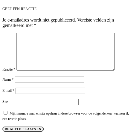
GEEF EEN REACTIE
Je e-mailadres wordt niet gepubliceerd.
Vereiste velden zijn
gemarkeerd met
*
Reactie
*
Naam
*
E-mail
*
Site
Mijn naam, e-mail en site opslaan in deze browser voor de volgende keer wanneer ik
een reactie plaats.