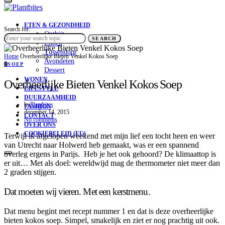
ETEN & GEZONDHEID
Search for:
Ontbijt
SEARCH
Lunch
Tussendoor
Home
Overheerlijke Bieten Venkel Kokos Soep
Avondeten
S
SOEP
Dessert
WONEN
Overheerlijke Bieten Venkel Kokos Soep
LIFESTYLE
DUURZAAMHEID
by
Plantbites
FASHION
december 14, 2015
CONTACT
No comments
OVER ONS
COOKIEBELEID (EU)
Terwijl ik afgelopen weekend met mijn lief een tocht heen en weer
van Utrecht naar Holwerd heb gemaakt, was er een spannend
overleg ergens in Parijs. Heb je het ook gehoord? De klimaattop is
er uit… Met als doel: wereldwijd mag de thermometer niet meer dan
2 graden stijgen.
Dat moeten wij vieren. Met een kerstmenu.
Dat menu begint met recept nummer 1 en dat is deze overheerlijke
bieten kokos soep. Simpel, smakelijk en ziet er nog prachtig uit ook.