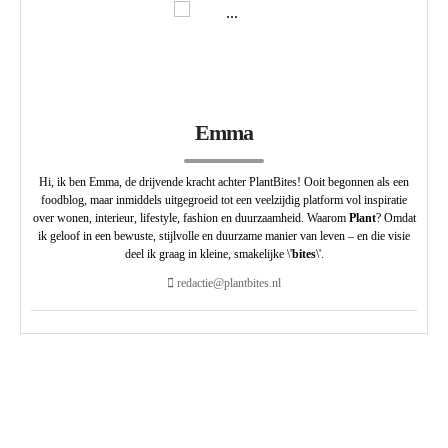
Emma
Hi, ik ben Emma, de drijvende kracht achter PlantBites! Ooit begonnen als een
foodblog, maar inmiddels uitgegroeid tot een veelzijdig platform vol inspiratie
over wonen, interieur, lifestyle, fashion en duurzaamheid. Waarom
Plant
? Omdat
ik geloof in een bewuste, stijlvolle en duurzame manier van leven – en die visie
deel ik graag in kleine, smakelijke \'
bites
\'.
redactie@plantbites.nl