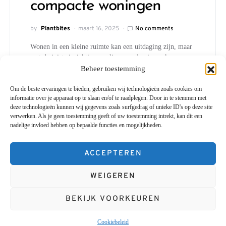
compacte woningen
by
Plantbites
maart 16, 2025
No comments
Wonen in een kleine ruimte kan een uitdaging zijn, maar
met de juiste inrichting en slimme oplossingen kun…
Beheer toestemming
Om de beste ervaringen te bieden, gebruiken wij technologieën zoals cookies om
informatie over je apparaat op te slaan en/of te raadplegen. Door in te stemmen met
deze technologieën kunnen wij gegevens zoals surfgedrag of unieke ID's op deze site
verwerken. Als je geen toestemming geeft of uw toestemming intrekt, kan dit een
nadelige invloed hebben op bepaalde functies en mogelijkheden.
Plantbites
ACCEPTEREN
Designed & Developed by
Code Supply Co.
WEIGEREN
ETEN & GEZONDHEID
WONEN
LIFESTYLE
DUURZAAMHEID
FASHION
CONTACT
OVER ONS
BEKIJK VOORKEUREN
COOKIEBELEID (EU)
Cookiebeleid