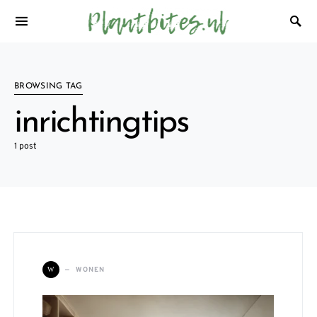
BROWSING TAG
inrichtingtips
1 post
WONEN
W