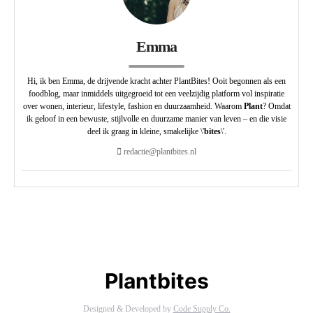
Emma
Hi, ik ben Emma, de drijvende kracht achter PlantBites! Ooit begonnen als een
foodblog, maar inmiddels uitgegroeid tot een veelzijdig platform vol inspiratie
over wonen, interieur, lifestyle, fashion en duurzaamheid. Waarom
Plant
? Omdat
ik geloof in een bewuste, stijlvolle en duurzame manier van leven – en die visie
deel ik graag in kleine, smakelijke \'
bites
\'.
redactie@plantbites.nl
Plantbites
Designed & Developed by
Code Supply Co.