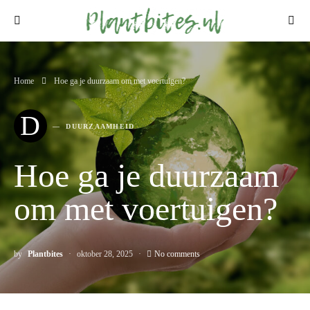
Home
Hoe ga je duurzaam om met voertuigen?
D
DUURZAAMHEID
Hoe ga je duurzaam
om met voertuigen?
by
Plantbites
oktober 28, 2025
No comments