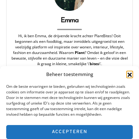
Emma
Hi, ik ben Emma, de drijvende kracht achter PlantBites! Ooit
begonnen als een foodblog, maar inmiddels uitgegroeid tot een
veelzijdig platform vol inspiratie over wonen, interieur, lifestyle,
fashion en duurzaamheid. Waarom
Plant
? Omdat ik geloof in een
bewuste, stijlvolle en duurzame manier van leven – en die visie deel
ik graag in kleine, smakelijke \'
bites
\'.
redactie@plantbites.nl
Beheer toestemming
Om de beste ervaringen te bieden, gebruiken wij technologieën zoals
cookies om informatie over je apparaat op te slaan en/of te raadplegen.
Door in te stemmen met deze technologieën kunnen wij gegevens zoals
surfgedrag of unieke ID's op deze site verwerken. Als je geen
toestemming geeft of uw toestemming intrekt, kan dit een nadelige
invloed hebben op bepaalde functies en mogelijkheden.
Plantbites
ACCEPTEREN