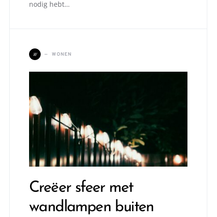
nodig hebt…
W
WONEN
Creëer sfeer met
wandlampen buiten