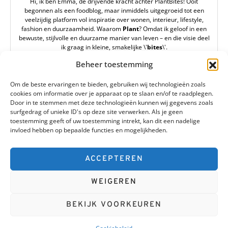
Hi, ik ben Emma, de drijvende kracht achter PlantBites! Ooit
begonnen als een foodblog, maar inmiddels uitgegroeid tot een
veelzijdig platform vol inspiratie over wonen, interieur, lifestyle,
fashion en duurzaamheid. Waarom
Plant
? Omdat ik geloof in een
bewuste, stijlvolle en duurzame manier van leven – en die visie deel
ik graag in kleine, smakelijke \'
bites
\'.
redactie@plantbites.nl
Beheer toestemming
Om de beste ervaringen te bieden, gebruiken wij technologieën zoals
cookies om informatie over je apparaat op te slaan en/of te raadplegen.
Door in te stemmen met deze technologieën kunnen wij gegevens zoals
surfgedrag of unieke ID's op deze site verwerken. Als je geen
toestemming geeft of uw toestemming intrekt, kan dit een nadelige
invloed hebben op bepaalde functies en mogelijkheden.
Plantbites
ACCEPTEREN
Designed & Developed by
Code Supply Co.
WEIGEREN
ETEN & GEZONDHEID
WONEN
LIFESTYLE
DUURZAAMHEID
FASHION
CONTACT
OVER ONS
BEKIJK VOORKEUREN
COOKIEBELEID (EU)