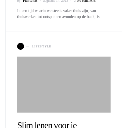
by
Plantbites
augustus 14, 2025
No comments
In een tijd waarin we steeds vaker thuis zijn, van
thuiswerken tot ontspannen avonden op de bank, is…
L
LIFESTYLE
Slim lenen voor je