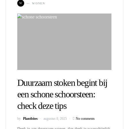
W
WONEN
Duurzaam stoken begint bij
een schone schoorsteen:
check deze tips
by
Plantbites
augustus 8, 2025
No comments
Denk je aan duurzaam wonen, dan denk je waarschijnlijk