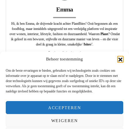
Emma
Hi, ik ben Emma, de drijvende kracht achter PlantBites! Ooit begonnen als een
foodblog, maar inmiddels uitgegroeid tot een veelzijdig platform vol inspiratie
over wonen, interieur, lifestyle, fashion en duurzaamheid. Waarom
Plant
? Omdat
ik geloof in een bewuste, stijlvolle en duurzame manier van leven – en die visie
deel ik graag in kleine, smakelijke \'
bites
\'.
redactie@plantbites.nl
Beheer toestemming
Om de beste ervaringen te bieden, gebruiken wij technologieën zoals cookies om
informatie over je apparaat op te slaan en/of te raadplegen. Door in te stemmen met
deze technologieën kunnen wij gegevens zoals surfgedrag of unieke ID's op deze site
verwerken. Als je geen toestemming geeft of uw toestemming intrekt, kan dit een
nadelige invloed hebben op bepaalde functies en mogelijkheden.
Plantbites
ACCEPTEREN
Designed & Developed by
Code Supply Co.
WEIGEREN
ETEN & GEZONDHEID
WONEN
LIFESTYLE