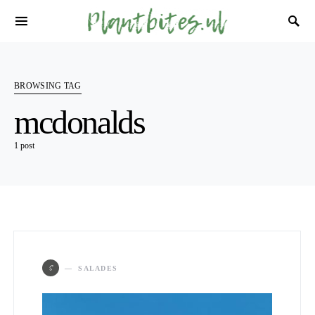
BROWSING TAG
mcdonalds
1 post
S
SALADES