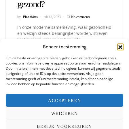
gezond?
by
Plantbites
juli 13, 2023
No comments
In onze moderne samenleving, waar gezondheid
en welzijn steeds belangrijker worden, streven
veel mensen ernaar om bewuste
voedingskeuzes…
Beheer toestemming
Om de beste ervaringen te bieden, gebruiken wij technologieën zoals
cookies om informatie over je apparaat op te slaan en/of te raadplegen.
Door in te stemmen met deze technologieën kunnen wij gegevens zoals
surfgedrag of unieke ID's op deze site verwerken. Als je geen
toestemming geeft of uw toestemming intrekt, kan dit een nadelige
invloed hebben op bepaalde functies en mogelijkheden.
Plantbites
ACCEPTEREN
Designed & Developed by
Code Supply Co.
WEIGEREN
ETEN & GEZONDHEID
WONEN
LIFESTYLE
DUURZAAMHEID
FASHION
CONTACT
OVER ONS
BEKIJK VOORKEUREN