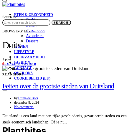
ETEN & GEZONDHEID
Search for:
Ontbijt
SEARCH
Lunch
Tussendoor
BROWSING TAG
Avondeten
Dessert
Duits
WONEN
LIFESTYLE
DUURZAAMHEID
1 post
FASHION
L
LUNCH EN AVOND
CONTACT
OVER ONS
READ MORE
COOKIEBELEID (EU)
Feiten over de grootste steden van Duitsland
by
Emma de Boer
december 8, 2024
No comments
Duitsland is een land met een rijke geschiedenis, gevarieerde steden en een
sterk economisch landschap. Of je nu…
Plantbites