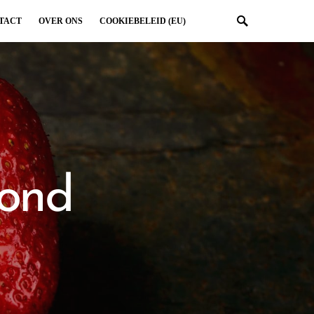
TACT
OVER ONS
COOKIEBELEID (EU)
zond