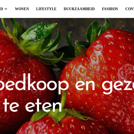
ID
WONEN
LIFESTYLE
DUURZAAMHEID
FASHION
CON
goedkoop en ge
te eten