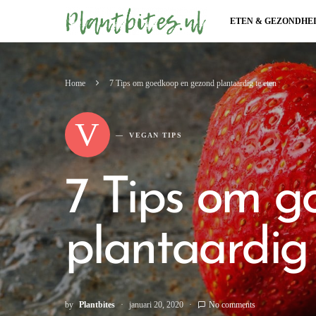
ETEN & GEZONDHE
Home
7 Tips om goedkoop en gezond plantaardig te eten
V
VEGAN TIPS
7 Tips om 
plantaardig 
by
Plantbites
januari 20, 2020
No comments